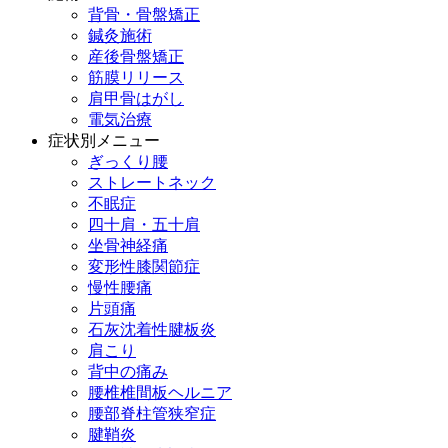
背骨・骨盤矯正
鍼灸施術
産後骨盤矯正
筋膜リリース
肩甲骨はがし
電気治療
症状別メニュー
ぎっくり腰
ストレートネック
不眠症
四十肩・五十肩
坐骨神経痛
変形性膝関節症
慢性腰痛
片頭痛
石灰沈着性腱板炎
肩こり
背中の痛み
腰椎椎間板ヘルニア
腰部脊柱管狭窄症
腱鞘炎