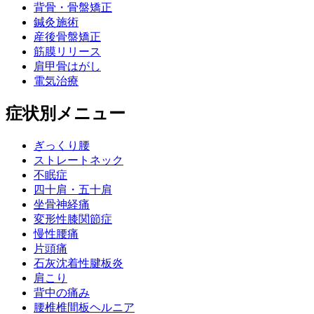
背骨・骨盤矯正
鍼灸施術
産後骨盤矯正
筋膜リリース
肩甲骨はがし
電気治療
症状別メニュー
ぎっくり腰
ストレートネック
不眠症
四十肩・五十肩
坐骨神経痛
変形性膝関節症
慢性腰痛
片頭痛
石灰沈着性腱板炎
肩こり
背中の痛み
腰椎椎間板ヘルニア