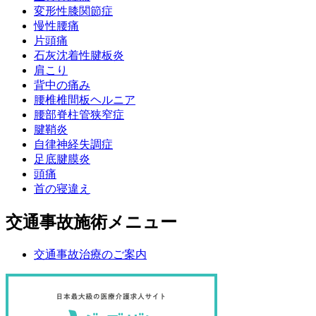
変形性膝関節症
慢性腰痛
片頭痛
石灰沈着性腱板炎
肩こり
背中の痛み
腰椎椎間板ヘルニア
腰部脊柱管狭窄症
腱鞘炎
自律神経失調症
足底腱膜炎
頭痛
首の寝違え
交通事故施術メニュー
交通事故治療のご案内