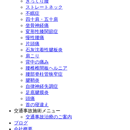
ぎっくり腰
ストレートネック
不眠症
四十肩・五十肩
坐骨神経痛
変形性膝関節症
慢性腰痛
片頭痛
石灰沈着性腱板炎
肩こり
背中の痛み
腰椎椎間板ヘルニア
腰部脊柱管狭窄症
腱鞘炎
自律神経失調症
足底腱膜炎
頭痛
首の寝違え
交通事故施術メニュー
交通事故治療のご案内
ブログ
会社概要