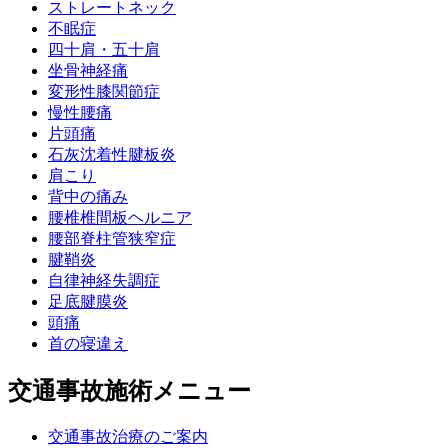
ストレートネック
不眠症
四十肩・五十肩
坐骨神経痛
変形性膝関節症
慢性腰痛
片頭痛
石灰沈着性腱板炎
肩こり
背中の痛み
腰椎椎間板ヘルニア
腰部脊柱管狭窄症
腱鞘炎
自律神経失調症
足底腱膜炎
頭痛
首の寝違え
交通事故施術メニュー
交通事故治療のご案内