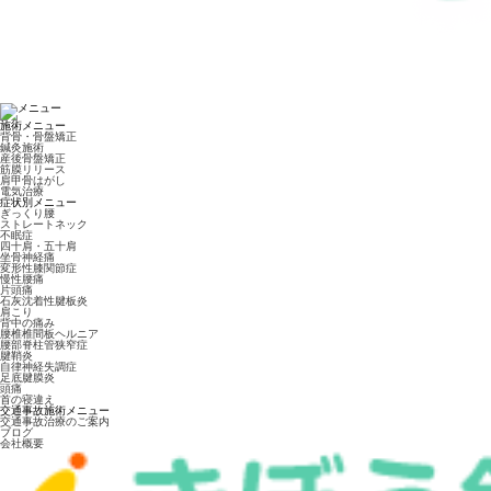
施術メニュー
背骨・骨盤矯正
鍼灸施術
産後骨盤矯正
筋膜リリース
肩甲骨はがし
電気治療
症状別メニュー
ぎっくり腰
ストレートネック
不眠症
四十肩・五十肩
坐骨神経痛
変形性膝関節症
慢性腰痛
片頭痛
石灰沈着性腱板炎
肩こり
背中の痛み
腰椎椎間板ヘルニア
腰部脊柱管狭窄症
腱鞘炎
自律神経失調症
足底腱膜炎
頭痛
首の寝違え
交通事故施術メニュー
交通事故治療のご案内
ブログ
会社概要