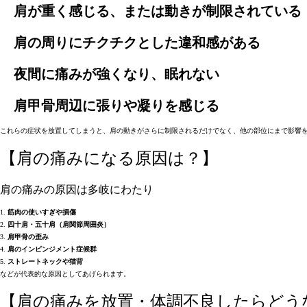
肩が重く感じる、または動きが制限されている
肩の周りにチクチクとした違和感がある
夜間に痛みが強くなり、眠れない
肩甲骨周辺に張りや凝りを感じる
これらの症状を放置してしまうと、肩の動きがさらに制限されるだけでなく、他の部位にまで影響
【肩の痛みになる原因は？】
肩の痛みの原因は多岐にわたり
1.
筋肉の使いすぎや損傷
2.
四十肩・五十肩（肩関節周囲炎）
3.
肩甲骨の歪み
4.
肩のインピンジメント症候群
5.
ストレートネックや猫背
などが代表的な原因としてあげられます。
【肩の痛みを放置・体調不良したらどう