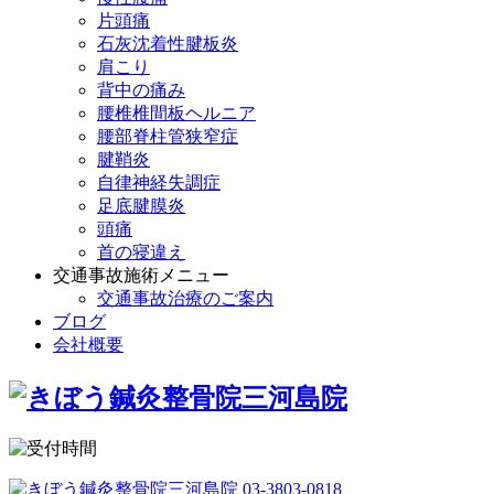
片頭痛
石灰沈着性腱板炎
肩こり
背中の痛み
腰椎椎間板ヘルニア
腰部脊柱管狭窄症
腱鞘炎
自律神経失調症
足底腱膜炎
頭痛
首の寝違え
交通事故施術メニュー
交通事故治療のご案内
ブログ
会社概要