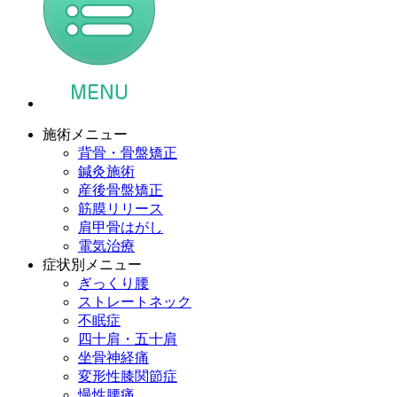
施術メニュー
背骨・骨盤矯正
鍼灸施術
産後骨盤矯正
筋膜リリース
肩甲骨はがし
電気治療
症状別メニュー
ぎっくり腰
ストレートネック
不眠症
四十肩・五十肩
坐骨神経痛
変形性膝関節症
慢性腰痛